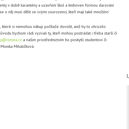
enty v době karantény a uzavření škol a knihoven formou darování
 o něj musí dělit se svými sourozenci, kteří mají také množství
, které si nemohou nákup počítače dovolit, aniž by to ohrozilo
ůvodu bychom rádi vyzvali ty, kteří mohou postrádat i třeba starší či
ry@romea.cz
a našim prostřednictvím ho poskytli studentovi či
á Monika Mihaličková.