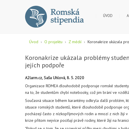
ÚVOD
A
Úvod
O projektu
Z médií
Koronakrize ukázala pr
Koronakrize ukázala problémy studen
jejich podpoře
A2larm.cz, Saša Uhlová, 8. 5. 2020
Organizace ROMEA dlouhodobě podporuje romské studenty z 
na to, že studentům chybí notebooky, což jim brání ve vzdělá
Současná situace během karantény odkryla další problém, kter
situace romských studentů, které dlouhodobě podporuje org
pocházejí často z nízkopříjmových rodin a mnozí z nich žijí
krize přitom nejvíce pociťují právě rodiny, které žijí na hranic
"Pokud se o tom, že se rozevírají nůžky mezi chudými a boha