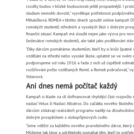
rozdíly budou v blízké budoucnosti ještě propastnější. I proto
studium nemohli dovolit," vysvětluje potřebnost podpůrnéh
Mihaličková. ROMEA v těchto dnech spouští online kampaň DÍ
romských studentů středních a vysokých škol s dobrým prosp
finanční situací. Kampaň má sloužit nejen jako výzva pro n
šedesátce romských studentů, ale také jako poděkování stáv
"Díky dárcům pomáháme studentům, kteří by si kvůli špatné soc
vzdělání na střední nebo vysoké škole, uplatnit se ve svém 
podporujeme od roku 2016 a řada z nich už úspěšně odmatur
rozšiřování počtu vzdělaných Romů a Romek pokračovat," vy
Votavová.
Ani dnes nemá počítač každý
Kampaň si klade za cíl dofinancovat chybějící část rozpočtu
nadací Velux či Nadací Albatros. Do začátku nového školního 
dárcům získávají realizátoři programu naději na dlouhodobo
dobrým prospěchem z nízkopříjmových rodin.
"Jsme vděční za každého nového pravidelného dárce, který 
Můžeme tak lépe a udržitelněji pomáhat těm, kteří to potřeb