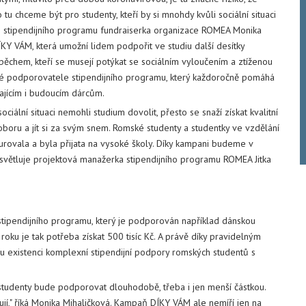
 tu chceme být pro studenty, kteří by si mnohdy kvůli sociální situaci
o stipendijního programu fundraiserka organizace ROMEA Monika
KY VÁM, která umožní lidem podpořit ve studiu další desítky
ěchem, kteří se musejí potýkat se sociálním vyloučením a ztíženou
ové podporovatele stipendijního programu, který každoročně pomáhá
ajícím i budoucím dárcům.
iální situaci nemohli studium dovolit, přesto se snaží získat kvalitní
oboru a jít si za svým snem. Romské studenty a studentky ve vzdělání
ovala a byla přijata na vysoké školy. Díky kampani budeme v
světluje projektová manažerka stipendijního programu ROMEA Jitka
 stipendijního programu, který je podporován například dánskou
roku je tak potřeba získat 500 tisíc Kč. A právě díky pravidelným
u existenci komplexní stipendijní podpory romských studentů s
studenty bude podporovat dlouhodobě, třeba i jen menší částkou.
ují," říká Monika Mihaličková. Kampaň DÍKY VÁM ale nemíří jen na