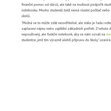
finanční pomoc od dárců, ale také na možnost podpořit stud
notebooku. Mnoho studentů totiž nemá vlastní počítač nebo se
úkolů.
"Možná se to může zdát neuvěřitelné, ale stále je řada rodin
zaplacení nájmu nebo zajištění základních potřeb. Z tohoto d
nepoužívaný, ale funkční notebook, aby se nám ozvali na
da
studentce, jimž tím výrazně ulehčí přípravu do školy," uzavír