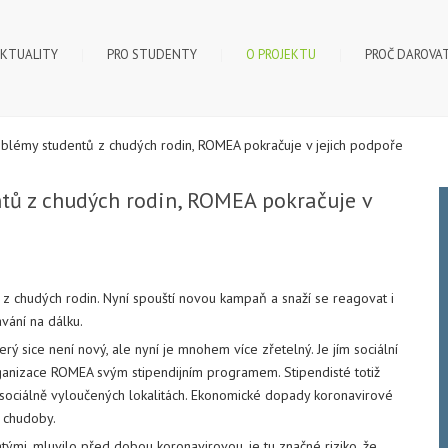
KTUALITY
PRO STUDENTY
O PROJEKTU
PROČ DAROVA
oblémy studentů z chudých rodin, ROMEA pokračuje v jejich podpoře
tů z chudých rodin, ROMEA pokračuje v
chudých rodin. Nyní spouští novou kampaň a snaží se reagovat i
vání na dálku.
ý sice není nový, ale nyní je mnohem více zřetelný. Je jím sociální
anizace ROMEA svým stipendijním programem. Stipendisté totiž
 v sociálně vyloučených lokalitách. Ekonomické dopady koronavirové
i chudoby.
tými, mluvilo před dobou koronavirovou, je tu značné riziko, že