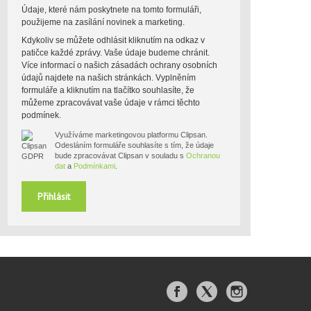
Údaje, které nám poskytnete na tomto formuláři,
použijeme na zasílání novinek a marketing.
Kdykoliv se můžete odhlásit kliknutím na odkaz v
patičce každé zprávy. Vaše údaje budeme chránit.
Více informací o našich zásadách ochrany osobních
údajů najdete na našich stránkách. Vyplněním
formuláře a kliknutím na tlačítko souhlasíte, že
můžeme zpracovávat vaše údaje v rámci těchto
podmínek.
Využíváme marketingovou platformu Clipsan.
Odesláním formuláře souhlasíte s tím, že údaje
bude zpracovávat Clipsan v souladu s
Ochranou
dat
a
Podmínkami
.
Přihlásit