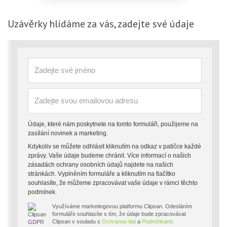
Uzávěrky
hlídáme za vás, zadejte své údaje
Údaje, které nám poskytnete na tomto formuláři, použijeme na
zasílání novinek a marketing.
Kdykoliv se můžete odhlásit kliknutím na odkaz v patičce každé
zprávy. Vaše údaje budeme chránit. Více informací o našich
zásadách ochrany osobních údajů najdete na našich
stránkách. Vyplněním formuláře a kliknutím na tlačítko
souhlasíte, že můžeme zpracovávat vaše údaje v rámci těchto
podmínek.
Využíváme marketingovou platformu Clipsan. Odesláním
formuláře souhlasíte s tím, že údaje bude zpracovávat
Clipsan v souladu s
Ochranou dat
a
Podmínkami
.