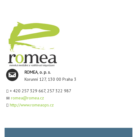
ROMEA, o. p. s.
Korunní 127, 130 00 Praha 3
+ 420 257 329 667, 257 322 987
romea@romea.cz
http://www.romeaops.cz