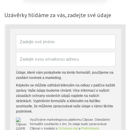
Uzávěrky
hlídáme za vás, zadejte své údaje
Údaje, které nám poskytnete na tomto formuláři, použijeme na
zasílání novinek a marketing.
Kdykoliv se můžete odhlásit kliknutím na odkaz v patičce každé
zprávy. Vaše údaje budeme chránit. Více informací o našich
zásadách ochrany osobních údajů najdete na našich
stránkách. Vyplněním formuláře a kliknutím na tlačítko
souhlasíte, že můžeme zpracovávat vaše údaje v rámci těchto
podmínek.
Využíváme marketingovou platformu Clipsan. Odesláním
formuláře souhlasíte s tím, že údaje bude zpracovávat
Clipsan v souladu s
Ochranou dat
a
Podmínkami
.