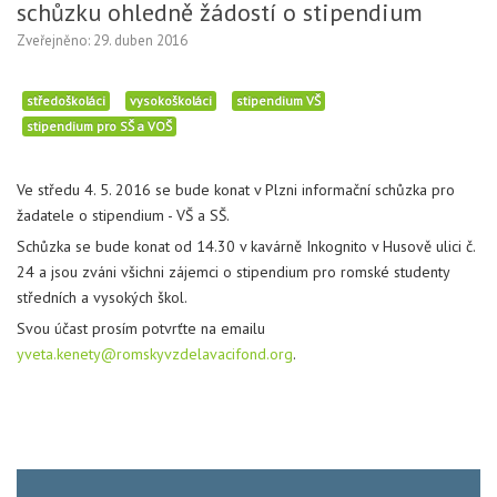
schůzku ohledně žádostí o stipendium
Zveřejněno: 29. duben 2016
středoškoláci
vysokoškoláci
stipendium VŠ
stipendium pro SŠ a VOŠ
Ve středu 4. 5. 2016 se bude konat v Plzni informační schůzka pro
žadatele o stipendium - VŠ a SŠ.
Schůzka se bude konat od 14.30 v kavárně Inkognito v Husově ulici č.
24 a jsou zváni všichni zájemci o stipendium pro romské studenty
středních a vysokých škol.
Svou účast prosím potvrťte na emailu
yveta.kenety@romskyvzdelavacifond.org
.